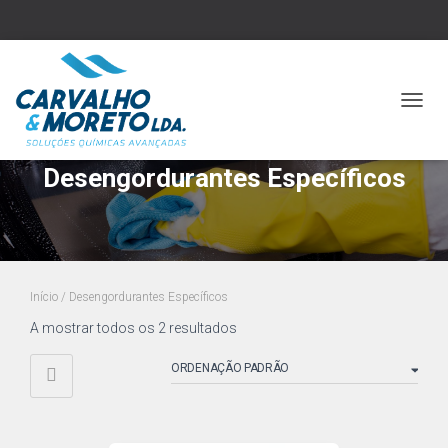
ALTER
Desengordurantes Específicos
Início
/ Desengordurantes Específicos
A mostrar todos os 2 resultados