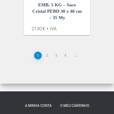
EMB. 5 KG – Saco
Cristal PEBD 30 x 40 cm
– 35 My
21.82€ + IVA
1
2
3
4
→
A MINHA CONTA
O MEU CARRINHO