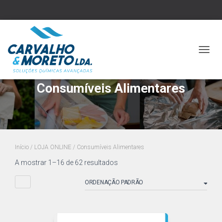
ALTER
A
NAVE
Consumíveis Alimentares
Início
/
LOJA ONLINE
/ Consumíveis Alimentares
A mostrar 1–16 de 62 resultados