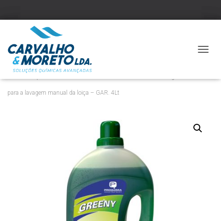
A
L
T
Início
/
Limpeza em Cozinhas - Coletividades
/ GREENY – Detergente neutro
E
para a lavagem manual da loiça – GAR. 4Lt
R
N
A
R
A
N
A
V
E
G
A
Ç
Ã
O